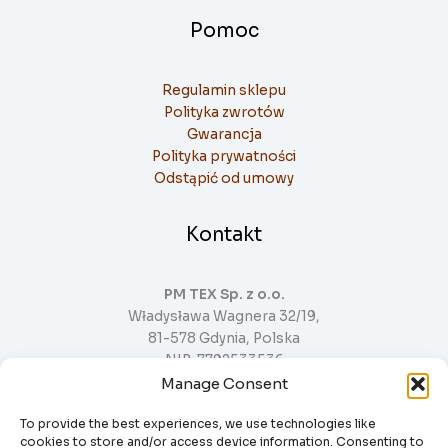
Pomoc
Regulamin sklepu
Polityka zwrotów
Gwarancja
Polityka prywatności
Odstąpić od umowy
Kontakt
PM TEX Sp. z o.o.
Władysława Wagnera 32/19,
81-578 Gdynia, Polska
NIP: 7792533536
Manage Consent
snsgrille@gmail.com
+48571480510
To provide the best experiences, we use technologies like
cookies to store and/or access device information. Consenting to