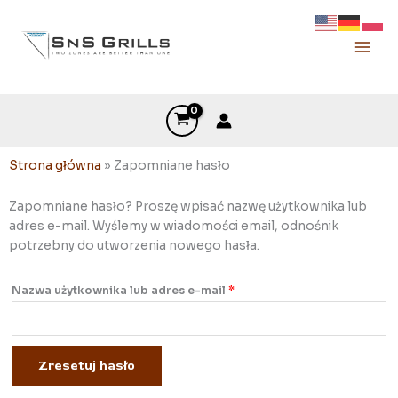
Przejdź
Main
do
Men
Złoty polski (zł) - PLN
treści
Strona główna
»
Zapomniane hasło
Zapomniane hasło? Proszę wpisać nazwę użytkownika lub
Wymagane
adres e-mail. Wyślemy w wiadomości email, odnośnik
potrzebny do utworzenia nowego hasła.
Nazwa użytkownika lub adres e-mail
*
Zresetuj hasło